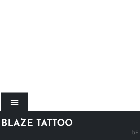
BLAZE TATTOO
MENU
F
ac